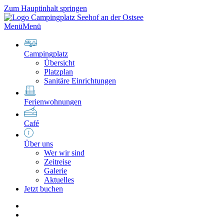
Zum Hauptinhalt springen
Menü
Menü
Campingplatz
Übersicht
Platzplan
Sanitäre Einrichtungen
Ferienwohnungen
Café
Über uns
Wer wir sind
Zeitreise
Galerie
Aktuelles
Jetzt buchen